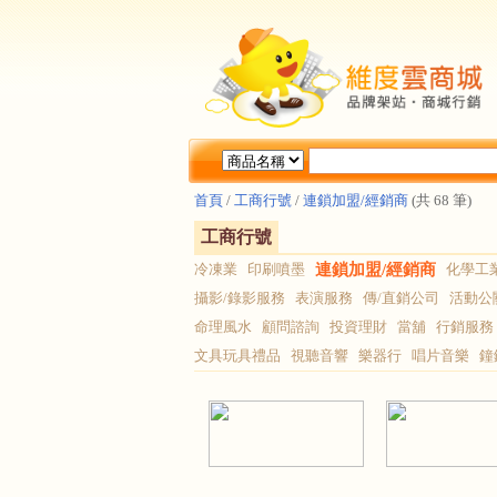
首頁
/
工商行號
/
連鎖加盟/經銷商
(共 68 筆)
工商行號
冷凍業
印刷噴墨
連鎖加盟/經銷商
化學工
攝影/錄影服務
表演服務
傳/直銷公司
活動公
命理風水
顧問諮詢
投資理財
當舖
行銷服務
文具玩具禮品
視聽音響
樂器行
唱片音樂
鐘