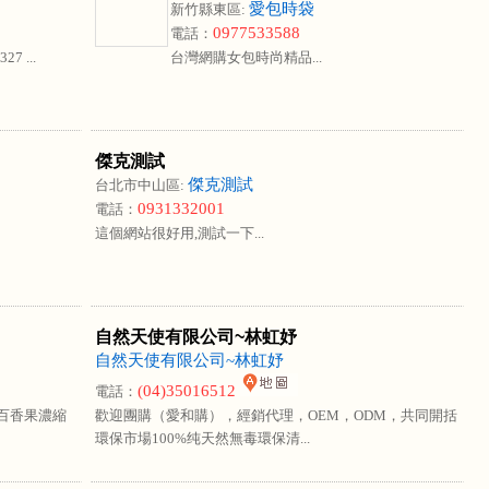
愛包時袋
新竹縣東區:
0977533588
電話：
7 ...
台灣網購女包時尚精品...
傑克測試
傑克測試
台北市中山區:
0931332001
電話：
這個網站很好用,測試一下...
自然天使有限公司~林虹妤
自然天使有限公司~林虹妤
(04)35016512
電話：
.百香果濃縮
歡迎團購（愛和購），經銷代理，OEM，ODM，共同開括
環保市場100%纯天然無毒環保清...