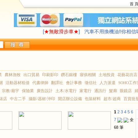
首 
LAVAZZA 咖啡機合作供應
∮旅遊住宿,創
[
★無敵滑步車★
]
汽車不用換機油!!你相信
LAVAZZA 咖啡機合作供應
∮旅遊住宿,創
[
★無敵滑步車★
]
汽車不用換機油!!你相信
業
農林漁牧
出口貿易
印刷影印
鑽石銀樓
寢俱相關
土地投資
花藝花坊店
關
活動器材租借
代書律師
翻譯社
會計事務
徵信社
人力派遣
SOHO工作
宗教/廟宇
保險業
廣告設計
土木/水電行
家電行
通訊行
髮廊
眼鏡店
錶店
中古二手
攝影/器材/沖印
開店辦公設備
包裝材料
超市/超商
百貨批
1
2
3
4
5
6
7
全
68 筆