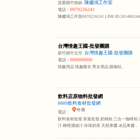
陳繼鴻工作室
苗栗縣竹南鎮:
0970226241
電話：
陳繼鴻工作室0970226241 LINE ID:20140824432
台灣情趣王國-批發團購
台灣情趣王國-批發團購
新竹縣竹北市:
000000000
電話：
情趣用品.情趣睡衣.男女用品.購物站...
飲料店原物料批發網
8889飲料食材批發網
電話：
飲料食材批發.茶葉批發.奶精粉.三合一咖啡粉
汁.柳橙濃縮汁.珍珠奶茶.天然果醬.冰品果醬...