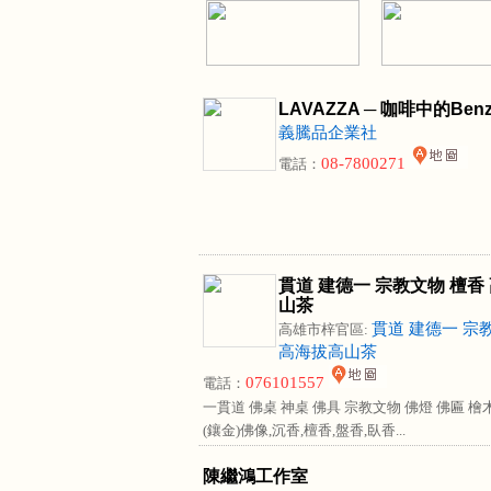
LAVAZZA ─ 咖啡中的Ben
義騰品企業社
08-7800271
電話：
貫道 建德一 宗教文物 檀香
山茶
貫道 建德一 宗
高雄市梓官區:
高海拔高山茶
076101557
電話：
一貫道 佛桌 神桌 佛具 宗教文物 佛燈 佛匾 
(鑲金)佛像,沉香,檀香,盤香,臥香...
陳繼鴻工作室