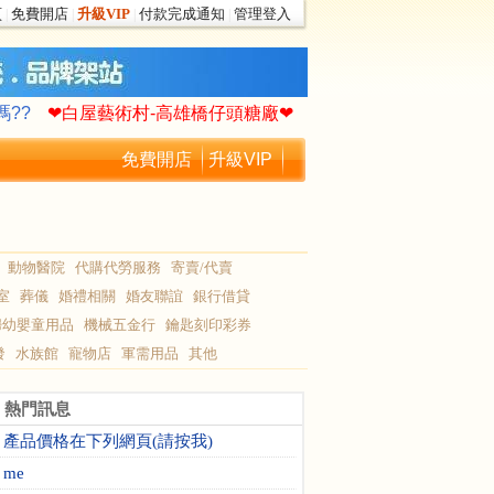
頁
免費開店
升級VIP
付款完成通知
管理登入
|
|
|
|
作你的生命故事∮
驚!老爸買了一艘遊艇
嗎??
❤白屋藝術村-高雄橋仔頭糖廠❤
作你的生命故事∮
驚!老爸買了一艘遊艇
免費開店
升級VIP
嗎??
❤白屋藝術村-高雄橋仔頭糖廠❤
動物醫院
代購代勞服務
寄賣/代賣
室
葬儀
婚禮相關
婚友聯誼
銀行借貸
婦幼嬰童用品
機械五金行
鑰匙刻印彩券
發
水族館
寵物店
軍需用品
其他
熱門訊息
產品價格在下列網頁(請按我)
me