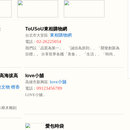
z
ToUSoU東相購物網
東相購物網
台北市大安區:
02-26225054
電話：
我們以「品質為第一」、「誠信為原則」、「開發創新為
目標」。 分享世界各國「美食」、「生活」、「時尚...
 高海拔高
love小舖
love小舖
高雄市新興區:
教文物 檀香
09123456789
電話：
LOVE小舖...
檜木樟木雕刻
愛包時袋