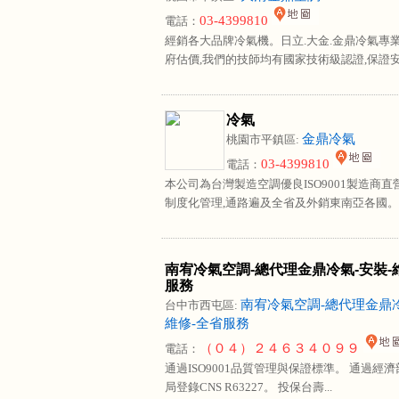
03-4399810
電話：
經銷各大品牌冷氣機。日立.大金.金鼎冷氣專業
府估價,我們的技師均有國家技術級認證,保證安.
冷氣
金鼎冷氣
桃園市平鎮區:
03-4399810
電話：
本公司為台灣製造空調優良ISO9001製造商直
制度化管理,通路遍及全省及外銷東南亞各國。..
南宥冷氣空調-總代理金鼎冷氣-安裝-
服務
南宥冷氣空調-總代理金鼎冷
台中市西屯區:
維修-全省服務
（０４）２４６３４０９９
電話：
通過ISO9001品質管理與保證標準。 通過經
局登錄CNS R63227。 投保台壽...