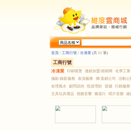
首頁
/
工商行號
/
冷凍業
(共 11 筆)
工商行號
冷凍業
印刷噴墨
連鎖加盟/經銷商
化學工業
攝影/錄影服務
表演服務
傳/直銷公司
活動公
命理風水
顧問諮詢
投資理財
當舖
行銷服務
文具玩具禮品
視聽音響
樂器行
唱片音樂
鐘