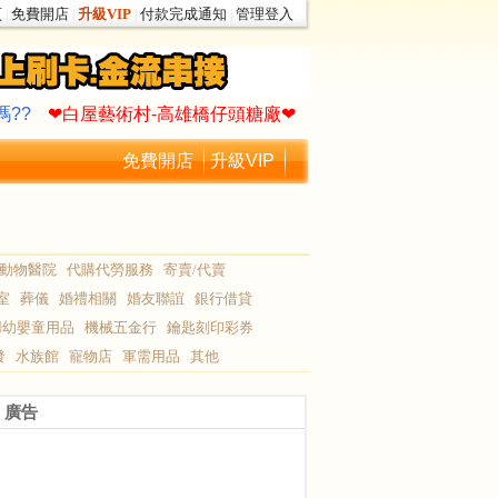
頁
免費開店
升級VIP
付款完成通知
管理登入
|
|
|
|
作你的生命故事∮
驚!老爸買了一艘遊艇
嗎??
❤白屋藝術村-高雄橋仔頭糖廠❤
作你的生命故事∮
驚!老爸買了一艘遊艇
免費開店
升級VIP
嗎??
❤白屋藝術村-高雄橋仔頭糖廠❤
動物醫院
代購代勞服務
寄賣/代賣
室
葬儀
婚禮相關
婚友聯誼
銀行借貸
婦幼嬰童用品
機械五金行
鑰匙刻印彩券
發
水族館
寵物店
軍需用品
其他
廣告