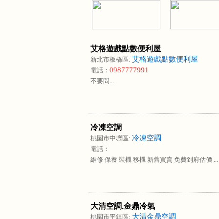
艾格遊戲點數便利屋
艾格遊戲點數便利屋
新北市板橋區:
0987777991
電話：
不要問...
冷凍空調
冷凍空調
桃園市中壢區:
電話：
維修 保養 裝機 移機 新舊買賣 免費到府估價 ...
大清空調.金鼎冷氣
大清金鼎空調
桃園市平鎮區: