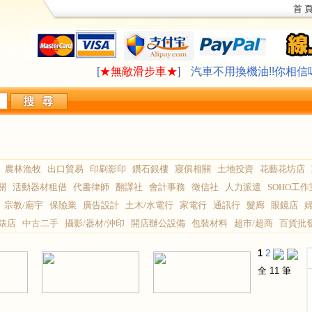
首 
LAVAZZA 咖啡機合作供應
∮旅遊住宿,創
[
★無敵滑步車★
]
汽車不用換機油!!你相信
LAVAZZA 咖啡機合作供應
∮旅遊住宿,創
[
★無敵滑步車★
]
汽車不用換機油!!你相信
農林漁牧
出口貿易
印刷影印
鑽石銀樓
寢俱相關
土地投資
花藝花坊店
關
活動器材租借
代書律師
翻譯社
會計事務
徵信社
人力派遣
SOHO工作
宗教/廟宇
保險業
廣告設計
土木/水電行
家電行
通訊行
髮廊
眼鏡店
錶店
中古二手
攝影/器材/沖印
開店辦公設備
包裝材料
超市/超商
百貨批
1
2
全 11 筆