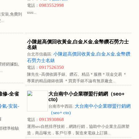
0983552998
電話：
uuu...
安裝,免費到
..
小陳超高價回收黃金,白金,K金,金幣鑽石勞力士
名錶
小陳超高價回收黃金,白金,K金,金幣鑽
台北市信義區:
石勞力士名錶
營經銷據點,
0917526350
電話：
.
陳先生~高價收購手錶、鑽石、精品＊服務＊現金交易 ＊
專業的精品鐘錶收購 ＊買賣手錶不論有無原廠盒...
維修-全省
大台南中小企業聯盟行銷網（seo+
cto)
氣-安裝-
大台南中小企業聯盟行銷網
台南市中西區:
（seo+ cto)
0913930868
電話：
運用seo自然排序技術，網路行銷，協助中小企業主品牌塑
濟部標準檢驗
造，商品曝光，客戶引導，製造來電線上訂購...