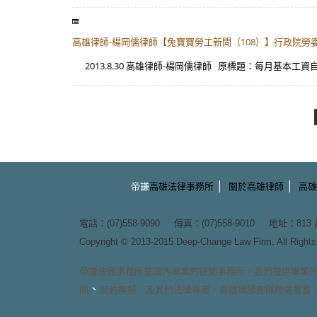
高雄律師-楊岡儒律師【兔寶寶勞工新聞（108）】行政院勞委會
2013.8.30 高雄律師-楊岡儒律師 原標題：每月基本工資自10
|
|
帝謙
高雄法律事務所
關於高雄律師
高雄
電話：(07)558-9090 傳真：(07)558-9010 地址：
81
Copyright © 2013-2015
Deep-Change Law Firm
, All Righ
帝謙法律事務所
是國內專業的
律師事務所
，我們提供專業
、
問
契約撰擬
…及其他法律專案，
高雄律師團隊
經驗豐富