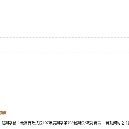
及適用
 裁判字號：最高行政法院107年度判字第708號判決/裁判要旨： 勞動契約之主