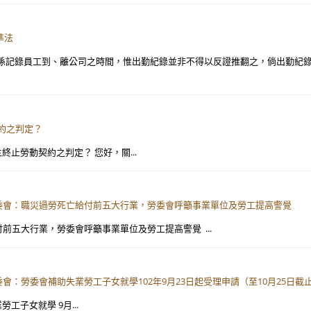
準法
，係記錄員工到、離公司之時間，惟出勤紀錄並非不得以反證推翻之，倘出勤紀
約之判定？
主終止勞動契約之判定？ 您好，關...
勞委會：職災過勞死亡給付前五大行業，勞委會呼籲事業單位及勞工提高警覺
給付前五大行業，勞委會呼籲事業單位及勞工提高警覺 ...
：勞委會補助失業勞工子女就學102年9月23日起受理申請（至10月25日截止（
工子女就學 9月...