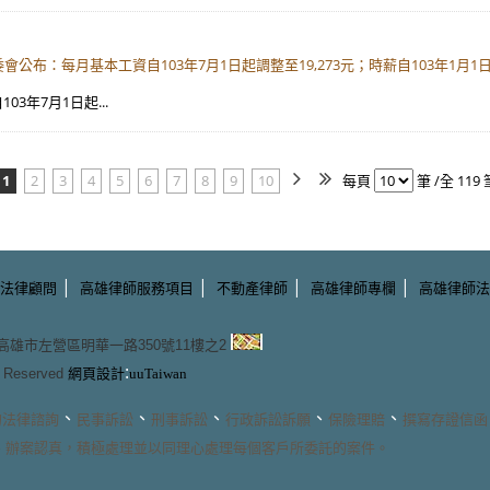
公布：每月基本工資自103年7月1日起調整至19,273元；時薪自103年1月1日
3年7月1日起...
1
2
3
4
5
6
7
8
9
10
每頁
筆 /全 119 
|
|
|
|
法律顧問
高雄律師服務項目
不動產律師
高雄律師專欄
高雄律師法
3 高雄市左營區明華一路350號11樓之2
:
ts Reserved
網頁設計
uuTaiwan
、
、
、
、
、
的
法律諮詢
民事訴訟
刑事訴訟
行政訴訟訴願
保險理賠
撰寫存證信函
、辦案認真，積極處理並以同理心處理每個客戶所委託的案件。