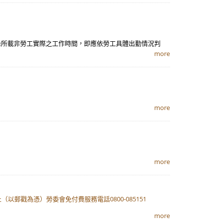
錄所載非勞工實際之工作時間，即應依勞工具體出勤情況判
more
more
more
以郵戳為憑）勞委會免付費服務電話0800-085151
more