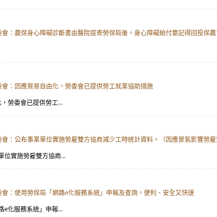
勞委會：農保身心障礙診斷書由醫院逕寄勞保局後，身心障礙給付要記得回投保農
勞委會：因應貿易自由化，勞委會已提供勞工就業協助措施
，勞委會已提供勞工...
勞委會：公布事業單位實施勞雇雙方協商減少工時統計資料。（因應景氣影響勞
單位實施勞雇雙方協商...
勞委會：使用勞保局「網路e化服務系統」申報及查詢，便利、安全又快速
e化服務系統」申報...