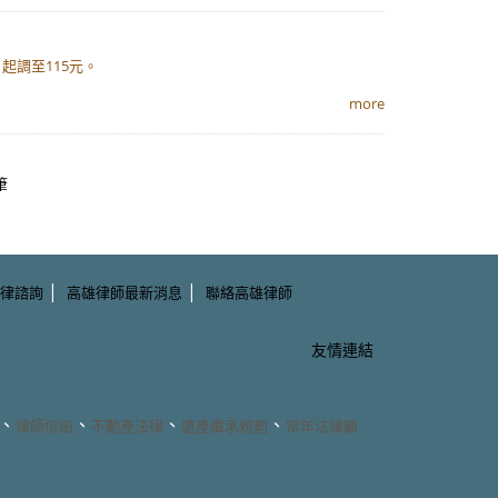
起調至115元。
more
筆
|
|
律諮詢
高雄律師最新消息
聯絡高雄律師
友情連結
、
、
、
、
律師信函
不動產法律
遺產繼承規劃
常年法律顧