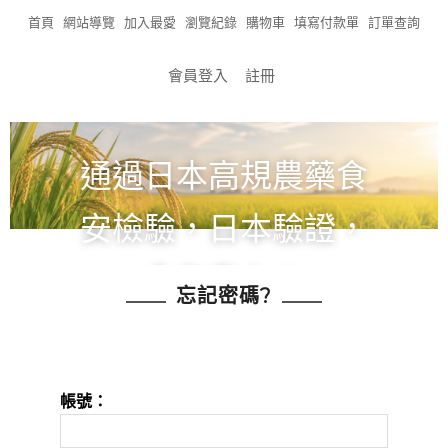
首頁
網站導覽
加入最愛
瀏覽紀錄
購物車
填寫付款單
訂單查詢
會員登入
註冊
通過日本高規農藥食
安檢驗，日本驗證，
食在安心！
忘記密碼?
全館滿1200免運!!!
帳號：