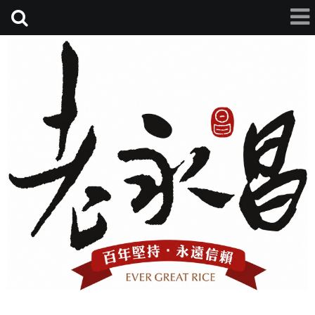
老永昌碾米廠