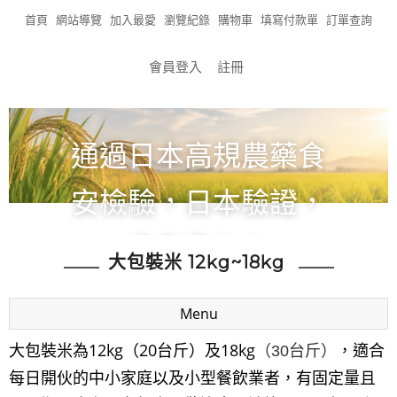
首頁
網站導覽
加入最愛
瀏覽紀錄
購物車
填寫付款單
訂單查詢
會員登入
註冊
通過日本高規農藥食
安檢驗，日本驗證，
食在安心！
大包裝米 12kg~18kg
全館滿1200免運!!!
Menu
大包裝米為12kg（20台斤）及18kg
，適合
（30台斤）
每日開伙的中小家庭以及小型餐飲業者，有固定量且