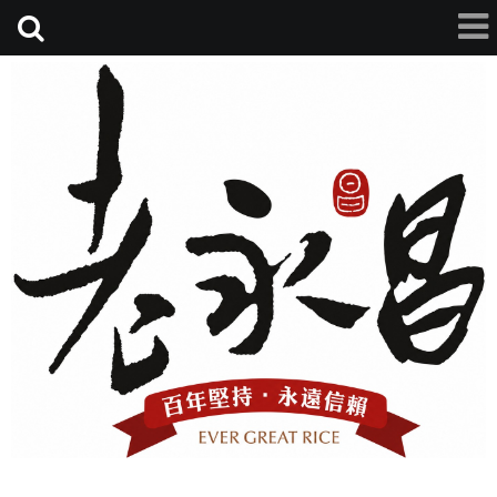
老永昌碾米廠