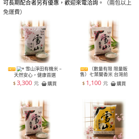
可長期配合者另有優惠，歡迎來電洽詢。
（兩包以上
免運費）
雪山淨田有機米 –
（數量有限 限量販
售）七葉蘭香米 台灣前
天然安心，健康首選
3,300
1,100
元
元
$
$
購買
購買