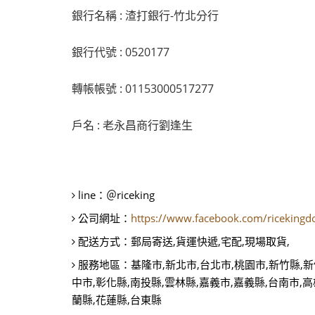
銀行名稱 : 渣打銀行-竹北分行
銀行代號 : 0520177
轉帳帳號 : 01153000517277
戶名 : 老永昌商行劉逢生
line：
＠riceking
公司網址：
https://www.facebook.com/riceking
配送方式：
郵局寄送,貨運快遞,宅配,現場取貨,
服務地區：
基隆市,新北市,台北市,桃園市,新竹縣,新
中市,彰化縣,南投縣,雲林縣,嘉義市,嘉義縣,台南市,高
蘭縣,花蓮縣,台東縣