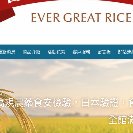
老永昌碾米廠
最新消息
商品介紹
活動花絮
客戶服務
留言板
好站連
高規農藥食安檢驗，日本驗證，
全館滿