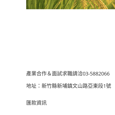
產業合作＆面試求職
請洽03-5882066
地址：新竹縣新埔鎮文山路亞東段1號
匯款資訊