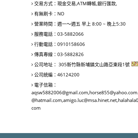
交易方式：
現金交易,ATM轉帳,銀行匯款,
有無刷卡：
NO
營業時間：
週一～週五 早上 8:00 ~ 晚上5:30
服務電話：
03-5882066
行動電話：
0910158606
傳真專線：
03-5882826
公司地址：
305新竹縣新埔鎮文山路亞東段1號
公司統編：
46124200
電子信箱：
aqsw5882006@gmail.com,horse855@yahoo.com.t
@hatmail.com,amigo.luc@msa.hinet.net,halahal
com