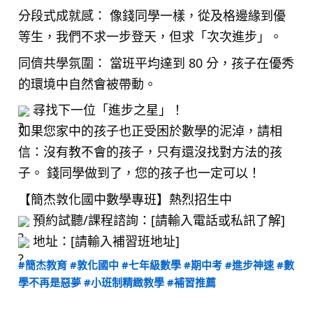
分段式成就感： 像錢同學一樣，從及格邊緣到優
等生，我們不求一步登天，但求「次次進步」。
同儕共學氛圍： 當班平均達到 80 分，孩子在優秀
的環境中自然會被帶動。
尋找下一位「進步之星」！
如果您家中的孩子也正受困於數學的泥淖，請相
信：沒有教不會的孩子，只有還沒找對方法的孩
子。 錢同學做到了，您的孩子也一定可以！
【簡杰敦化國中數學專班】熱烈招生中
預約試聽/課程諮詢：[請輸入電話或私訊了解]
地址：[請輸入補習班地址]
#簡杰教育
#敦化國中
#七年級數學
#期中考
#進步神速
#數
學不再是惡夢
#小班制精緻教學
#補習推薦