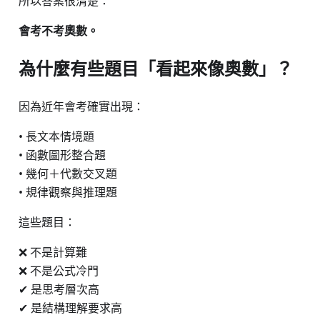
所以答案很清楚：
會考不考奧數。
為什麼有些題目「看起來像奧數」？
因為近年會考確實出現：
• 長文本情境題
• 函數圖形整合題
• 幾何＋代數交叉題
• 規律觀察與推理題
這些題目：
❌ 不是計算難
❌ 不是公式冷門
✔ 是思考層次高
✔ 是結構理解要求高