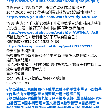
https://www.youtube.com/watch?v=HfJNMpWqluQ
新聞專訪：發現新台灣 - 簡杰補習班特寫 播出日期：
2011.06.05 主題：從基層創業到補教實踐的故事 連結：
https://www.youtube.com/watch?v=GdyI4820lGM
TVBS 專訪：4千人搶200缺！升私中競爭白熱化 補習班特訓
搶先機 主題：補習班升私中特訓與策略分析 連結：
https://www.youtube.com/watch?v=VWTNeA-_AxE
不論基礎高低，我們相信孩子可以突破自己！
預約諮詢與試聽：02-2523-9189
https://cheanj.pixnet.net/blog/post/122707325
今天在簡杰補習班
指導康橋國小四年級孩子們學習 四位數除以兩位數，以及
鐘面角度問題。
除了理論講解，我們更強調 實作與探究，讓孩子們在動手演
練中培養邏輯與思考力！
簡杰補習班
臺北市松山區八德路二段447-1號3樓
02-25239189
#簡杰補習班
#康橋國小
#數學思維
#動手做中學
#小班教學
#台北松山
#素養教育
#補習班推薦
#親師口碑
#簡杰補習班
#簡鸞德老師
#段考進步
#敦化學區補習班
#松
山補習班
#國中補習班
#國文補習
#數學補習
#自然補習
#
升私中衝刺
#段考衝刺班
#精緻小班教學
#用心的老師
#學