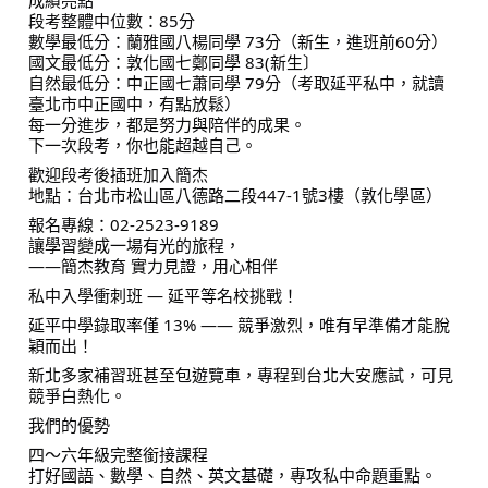
成績亮點
段考整體中位數：85分
數學最低分：蘭雅國八楊同學 73分（新生，進班前60分）
國文最低分：敦化國七鄭同學 83(新生〕
自然最低分：中正國七蕭同學 79分（考取延平私中，就讀
臺北市中正國中，有點放鬆）
每一分進步，都是努力與陪伴的成果。
下一次段考，你也能超越自己。
歡迎段考後插班加入簡杰
地點：台北市松山區八德路二段447-1號3樓（敦化學區）
報名專線：02-2523-9189
讓學習變成一場有光的旅程，
——簡杰教育 實力見證，用心相伴
私中入學衝刺班 — 延平等名校挑戰！
延平中學錄取率僅 13% —— 競爭激烈，唯有早準備才能脫
穎而出！
新北多家補習班甚至包遊覽車，專程到台北大安應試，可見
競爭白熱化。
我們的優勢
四～六年級完整銜接課程
打好國語、數學、自然、英文基礎，專攻私中命題重點。