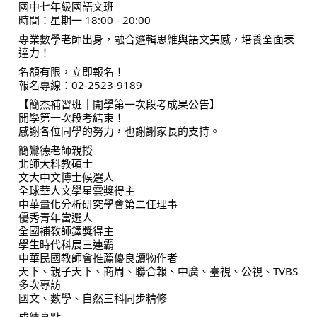
國中七年級國語文班
時間：星期一 18:00 - 20:00
專業數學老師出身，融合邏輯思維與語文美感，培養全面表
達力！
名額有限，立即報名！
報名專線：02-2523-9189
【簡杰補習班｜開學第一次段考成果公告】
開學第一次段考結束！
感謝各位同學的努力，也謝謝家長的支持。
簡鸞德老師親授
北師大科教碩士
文大中文博士候選人
全球華人文學星雲獎得主
中華量化分析研究學會第二任理事
優秀青年當選人
全國補教師鐸獎得主
學生時代科展三連霸
中華民國教師會推薦優良讀物作者
天下、親子天下、商周、聯合報、中廣、臺視、公視、TVBS
多次專訪
國文、數學、自然三科同步精修