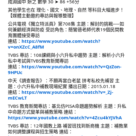
成淵國中 妍之 數學 30 ➤ 86 +56分
其他學生也在 理化、國文、地理、自然 等科目大幅進步！
【媒體主動邀約專訪與報導整理】
公共電視《獨立特派員》第708集 主題：解封的挑戰──如
何兼顧經濟與防疫 受訪角色：簡鸞德老師代表19個民間教
育團體接受專訪
連結：
https://www.youtube.com/watch?
v=onXZcC_A8fM
TVBS 專訪：108課綱與小六升私中趨勢 主題：解析小六升
私中考試與TVBS教育新聞專訪
連結：
https://www.youtube.com/watch?v=QzZon-
9HPUc
中天《調查報告》：不願再當白老鼠 拼考私校先補習 主
題：小六升私中補教現場紀實 播出日期：2015.01.18
連結：
https://www.youtube.com/watch?v=_Zj-
mECwLT
TVBS 教育新聞專訪：基北仿PISA命題趨勢解析 主題：升私
中命題方式變革與補教策略 連結：
https://www.youtube.com/watch?v=4Zcu4kYJVhA
TVBS 專訪：12年國教上路 補習班找到新商機 主題：補教業
如何調整課程與招生策略 連結：