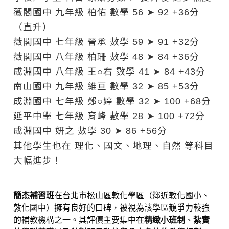
薇閣國中 九年級 柏佑
數學
56 ➤ 92
+36分
（直升）
薇閣國中 七年級 晉承
數學
59 ➤ 91
+32分
薇閣國中 八年級 柏珊
數學
48 ➤ 84
+36分
成淵國中 八年級 王○右
數學
41 ➤ 84
+43分
南山國中 九年級 維亘
數學
32 ➤ 85
+53分
成淵國中 七年級 鄭○婷
數學
32 ➤ 100
+68分
延平中學 七年級 育峰
數學
28 ➤ 100
+72分
成淵國中 妍之
數學
30 ➤ 86
+56分
其他學生也在 理化、國文、地理、自然 等科目
大幅進步！
簡杰補習班
在台北市松山區敦化學區（鄰近敦化國小、
敦化國中）擁有良好的口碑，被視為該學區競爭力較強
的補教機構之一。其評價主要集中在
精緻小班制
、
紮實