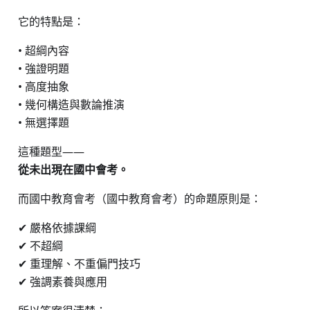
它的特點是：
• 超綱內容
• 強證明題
• 高度抽象
• 幾何構造與數論推演
• 無選擇題
這種題型——
從未出現在國中會考。
而國中教育會考（
國中教育會考
）的命題原則是：
✔ 嚴格依據課綱
✔ 不超綱
✔ 重理解、不重偏門技巧
✔ 強調素養與應用