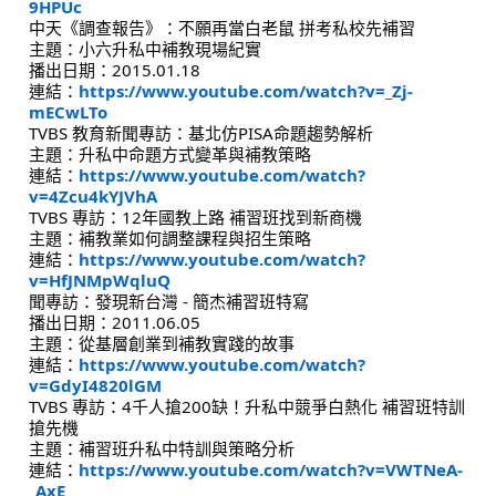
9HPUc
中天《調查報告》：不願再當白老鼠 拼考私校先補習
主題：小六升私中補教現場紀實
播出日期：2015.01.18
連結：
https://www.youtube.com/watch?v=_Zj-
mECwLTo
TVBS 教育新聞專訪：基北仿PISA命題趨勢解析
主題：升私中命題方式變革與補教策略
連結：
https://www.youtube.com/watch?
v=4Zcu4kYJVhA
TVBS 專訪：12年國教上路 補習班找到新商機
主題：補教業如何調整課程與招生策略
連結：
https://www.youtube.com/watch?
v=HfJNMpWqluQ
聞專訪：發現新台灣 - 簡杰補習班特寫
播出日期：2011.06.05
主題：從基層創業到補教實踐的故事
連結：
https://www.youtube.com/watch?
v=GdyI4820lGM
TVBS 專訪：4千人搶200缺！升私中競爭白熱化 補習班特訓
搶先機
主題：補習班升私中特訓與策略分析
連結：
https://www.youtube.com/watch?v=VWTNeA-
_AxE