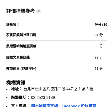
hocom.tw
+8
評價指標參考
評量項目
評分 (1
家長回饋與社區口碑
94 分
數理邏輯與解題訓練
93 分
國語文素養訓練
92 分
教學成果 (成績提升)
91 分
機構資訊
地址：
台北市松山區八德路二段 447 之 1 號 3 樓
聯繫電話：
02-2523-9189
官方管道：
簡杰補習班官網
、
Facebook 粉絲專頁