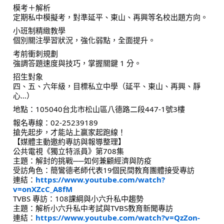
模考＋解析
定期私中模擬考，對準延平、東山、再興等名校出題方向。
小班制精緻教學
個別關注學習狀況，強化弱點，全面提升。
考前衝刺規劃
強調答題速度與技巧，掌握關鍵 1 分。
招生對象
四、五、六年級，目標私立中學（延平、東山、再興、靜
心…）
地點：105040台北市松山區八德路二段447-1號3樓
報名專線：02-25239189
搶先起步，才能站上贏家起跑線！
【媒體主動邀約專訪與報導整理】
公共電視《獨立特派員》第708集
主題：解封的挑戰──如何兼顧經濟與防疫
受訪角色：簡鸞德老師代表19個民間教育團體接受專訪
連結：
https://www.youtube.com/watch?
v=onXZcC_A8fM
TVBS 專訪：108課綱與小六升私中趨勢
主題：解析小六升私中考試與TVBS教育新聞專訪
連結：
https://www.youtube.com/watch?v=QzZon-