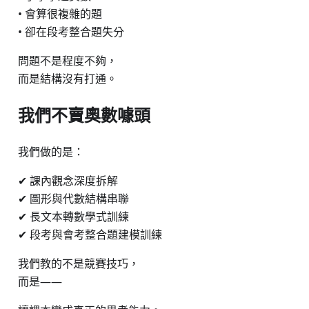
• 會算很複雜的題
• 卻在段考整合題失分
問題不是程度不夠，
而是結構沒有打通。
我們不賣奧數噱頭
我們做的是：
✔ 課內觀念深度拆解
✔ 圖形與代數結構串聯
✔ 長文本轉數學式訓練
✔ 段考與會考整合題建模訓練
我們教的不是競賽技巧，
而是——