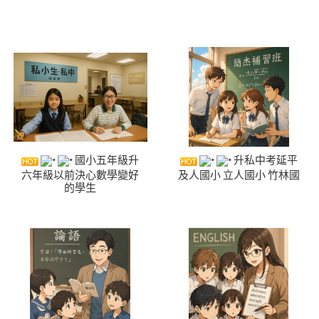
國小五年級升
升私中考延平
六年級以前決心數學變好
及人國小 立人國小 竹林國
的學生