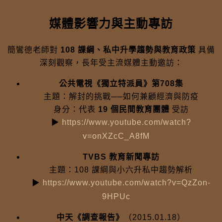
媒體影響力與主動專訪
簡鸞德老師對
108 課綱、私中升學趨勢與教育政策
具備
深刻觀察，長年受主流媒體主動邀訪：
公共電視《獨立特派員》第708集
主題：解封的挑戰──如何兼顧經濟與防疫
身分：代表
19 個民間教育團體
受訪
▶
https://www.youtube.com/watch?
v=onXZcC_A8fM
TVBS 教育新聞專訪
主題：108 課綱與小六升私中趨勢解析
▶
https://www.youtube.com/watch?v=QzZon-
9HPUc
中天《調查報告》
（2015.01.18）