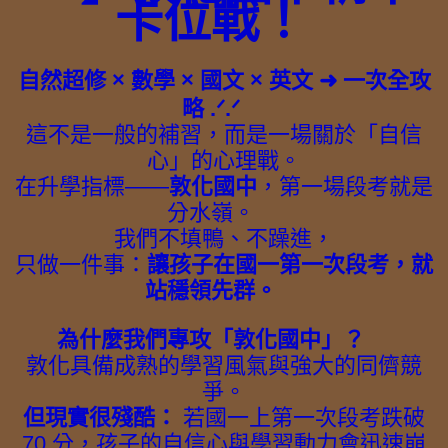
卡位戰！
自然超修 × 數學 × 國文 × 英文 ➜ 一次全攻
略 .ᐟ.ᐟ
這不是一般的補習，而是一場關於「自信
心」的心理戰。
在升學指標——
敦化國中
，第一場段考就是
分水嶺。
我們不填鴨、不躁進，
只做一件事：
讓孩子在國一第一次段考，就
站穩領先群。
為什麼我們專攻「敦化國中」？
敦化具備成熟的學習風氣與強大的同儕競
爭。
但現實很殘酷：
若國一上第一次段考跌破
70 分，孩子的自信心與學習動力會迅速崩