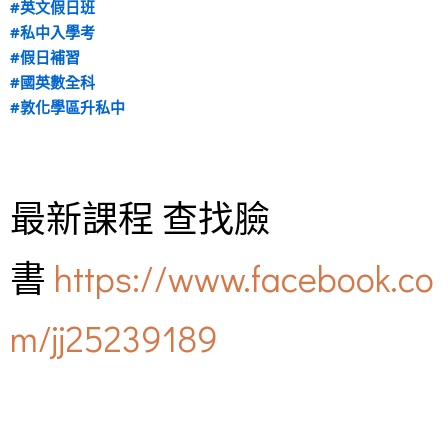
#英文假日班
#私中入學考
#假日補習
#國英數全科
#敦化學區升私中
最新課程 查找臉
書
https://www.facebook.co
m/jj25239189