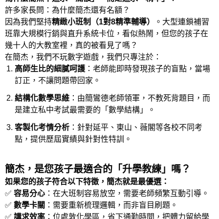
許多家長問：為什麼簡杰還有名額？
因為我們堅持
精緻小班制（1對8精準輔導）
。大型連鎖補習
班靠大規模行銷與直升系統卡位，看似熱鬧，但您的孩子在
幾十人的大教室裡，真的被看見了嗎？
在簡杰，我們不玩數字遊戲，我們只專注於：
高師生比的細膩呵護
：老師能即時發現孩子的盲點，當場
訂正，不讓問題帶回家。
結構化數學思維
：由簡鸞德老師領軍，不教死背題目，而
是建立私中考試最需要的「數學結構」。
客製化考情分析
：針對延平、東山、薇閣等各校不同考
點，提供歷屆實績與針對性特訓。
簡杰，是您孩子最適合的「升學教練」嗎？
如果您的孩子符合以下特徵，簡杰就是最優選：
✅
容易分心
：在大班制容易放空，需要老師頻繁互動引導。
✅
數學卡關
：需要重新梳理邏輯，而非盲目刷題。
✅
講求效率
：位處敦化學區，省下通勤時間，把體力留給學