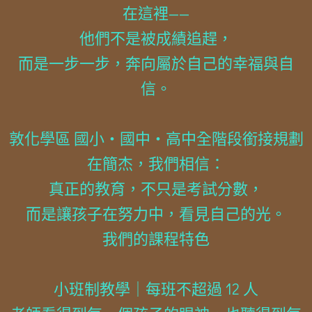
在這裡——
他們不是被成績追趕，
而是一步一步，奔向屬於自己的幸福與自
信。
敦化學區 國小・國中・高中全階段銜接規劃
在簡杰，我們相信：
真正的教育，不只是考試分數，
而是讓孩子在努力中，看見自己的光。
我們的課程特色
小班制教學｜每班不超過 12 人