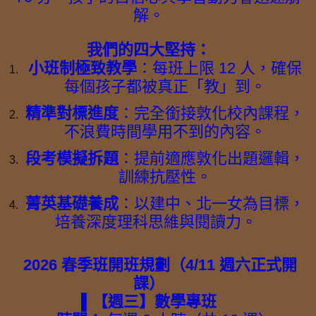
解。
我們的四大堅持：
小班制極致教學
：每班上限 12 人，確保
每個孩子都被真正「教」到。
精準對標進度
：完全銜接敦化校內課程，
不浪費時間學用不到的內容。
段考模擬拆題
：提前適應敦化出題邏輯，
訓練抗壓性。
菁英基礎養成
：以建中、北一女為目標，
培養深度理科思維與閱讀力。
2026 春季班開班規劃（4/11 週六正式開
課）
▌【週三】數學專班