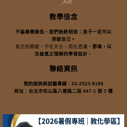
_AxE
教學信念
不論基礎高低，我們始終相信：孩子一定可以
突破自己。
真正的關鍵，不在天分，而在
方法、節奏，以
及被真正理解的學習設計
。
聯絡資訊
預約諮詢與試聽專線：02-2523-9189
校址：台北市松山區八德路二段 447-1 號 3 樓