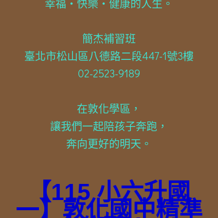
幸福・快樂・健康的人生。
簡杰補習班
臺北市松山區八德路二段447-1號3樓
02-2523-9189
在敦化學區，
讓我們一起陪孩子奔跑，
奔向更好的明天。
【115 小六升國
一】敦化國中精準