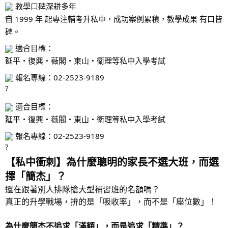
教學口碑深耕多年
自 1999 年 起專注輔考升私中，成功案例累積，教學成果 有口皆
碑。
適合目標：
延平・復興・薇閣・東山・衛理等私中入學考試
報名專線：02-2523-9189
適合目標：
延平・復興・薇閣・東山・衛理等私中入學考試
報名專線：02-2523-9189
【私中衝刺】為什麼聰明的家長不選大班，而選
擇「簡杰」？
還在跟著別人排隊搶大型補習班的名額嗎？
真正的升學戰場，拚的是「吸收率」，而不是「座位數」！
為什麼簡杰不追求「滿額」，而是追求「精準」？