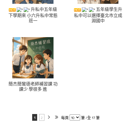
升私中五年級
五年級學生升
下學期來 小六升私中常態
私中可以選擇臺北市立成
班一
淵國中
簡杰簡鸞德老師補習課 功
課少 學很多 進
1
2
每頁
筆 /全 17 筆