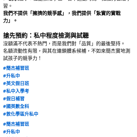
習。
我們不提供「擁擠的競爭感」，我們提供「紮實的實戰
力」。
搶先預約：私中程度檢測與試聽
沒額滿不代表不熱門，而是我們對「品質」的最後堅持。
名額流動性有限，與其在連鎖體系候補，不如來簡杰實地測
試孩子的競爭力！
#簡杰補習班
#升私中
#英文假日班
#私中入學考
#假日補習
#國英數全科
#敦化學區升私中
#簡杰補習班
#升私中