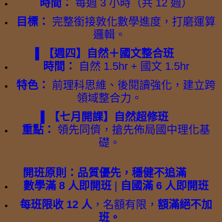
時間：
每週 3 小時（共 12 週）
目標：
完整銜接敦化數學進度，打磨運算
邏輯。
▌【週四】自然＋國文整合班
時間：
自然 1.5hr + 國文 1.5hr
特色：
前理科思維、後閱讀強化，建立跨
領域整合力。
▌【七月開課】自然超修班
重點：
領先同儕，搶先佈局國中理化基
礎。
開班原則：品質優先，穩健不追滿
數學滿 8 人即開班
|
自國滿 6 人即開班
每班限收 12 人
，名額有限，
額滿絕不加
班。