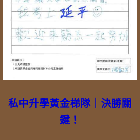
私中升學黃金梯隊｜決勝關
鍵！