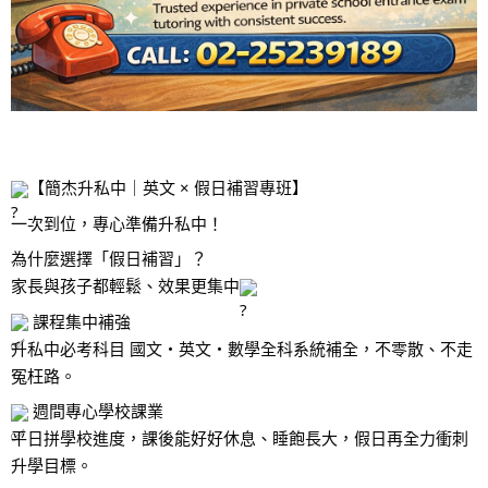
【簡杰升私中｜英文 × 假日補習專班】
一次到位，專心準備升私中！
為什麼選擇「假日補習」？
家長與孩子都輕鬆、效果更集中
課程集中補強
升私中必考科目 國文・英文・數學全科系統補全，不零散、不走
冤枉路。
週間專心學校課業
平日拼學校進度，課後能好好休息、睡飽長大，假日再全力衝刺
升學目標。