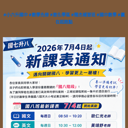
#小六升國中
#數學先修
#敦化學區
#簡杰補習班
#國中數學
#贏
在起跑點