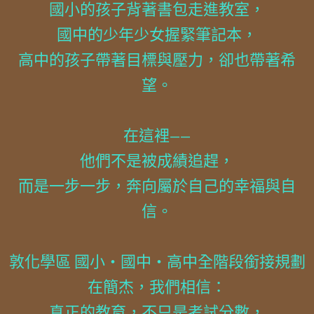
國小的孩子背著書包走進教室，
國中的少年少女握緊筆記本，
高中的孩子帶著目標與壓力，卻也帶著希
望。
在這裡——
他們不是被成績追趕，
而是一步一步，奔向屬於自己的幸福與自
信。
敦化學區 國小・國中・高中全階段銜接規劃
在簡杰，我們相信：
真正的教育，不只是考試分數，