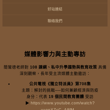
好站連結
聯絡我們
媒體影響力與主動專訪
簡鸞德老師對
108 課綱、私中升學趨勢與教育政策
具備
深刻觀察，長年受主流媒體主動邀訪：
公共電視《獨立特派員》第708集
主題：解封的挑戰──如何兼顧經濟與防疫
身分：代表
19 個民間教育團體
受訪
▶
https://www.youtube.com/watch?
v=onXZcC_A8fM