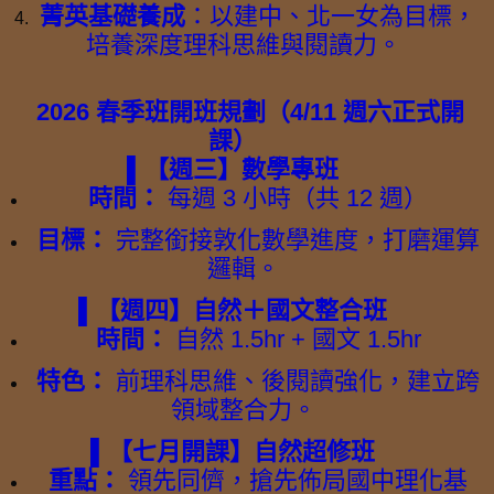
菁英基礎養成
：以建中、北一女為目標，
培養深度理科思維與閱讀力。
2026 春季班開班規劃（4/11 週六正式開
課）
▌【週三】數學專班
時間：
每週 3 小時（共 12 週）
目標：
完整銜接敦化數學進度，打磨運算
邏輯。
▌【週四】自然＋國文整合班
時間：
自然 1.5hr + 國文 1.5hr
特色：
前理科思維、後閱讀強化，建立跨
領域整合力。
▌【七月開課】自然超修班
重點：
領先同儕，搶先佈局國中理化基