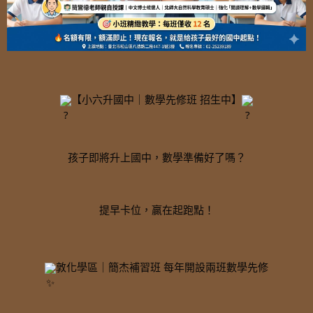
【小六升國中｜數學先修班 招生中】
孩子即將升上國中，數學準備好了嗎？
提早卡位，贏在起跑點！
敦化學區｜簡杰補習班 每年開設兩班數學先修