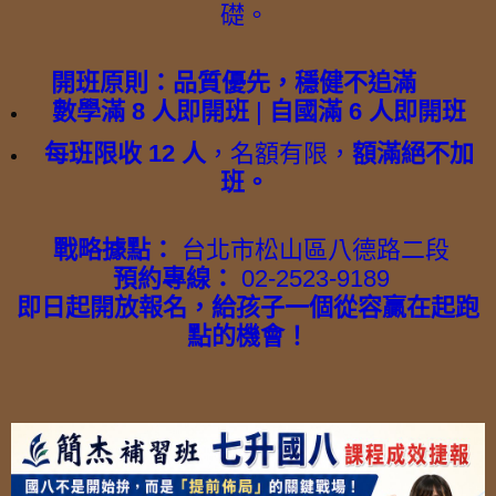
礎。
開班原則：品質優先，穩健不追滿
數學滿 8 人即開班
|
自國滿 6 人即開班
每班限收 12 人
，名額有限，
額滿絕不加
班。
戰略據點：
台北市松山區八德路二段
預約專線：
02-2523-9189
即日起開放報名，給孩子一個從容贏在起跑
點的機會！