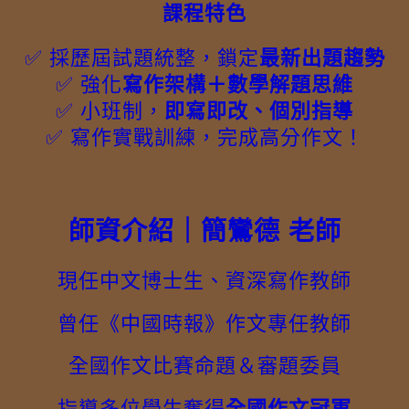
課程特色
✅ 採歷屆試題統整，鎖定
最新出題趨勢
✅ 強化
寫作架構＋數學解題思維
✅ 小班制，
即寫即改、個別指導
✅ 寫作實戰訓練，完成高分作文！
師資介紹｜簡鸞德 老師
現任中文博士生、資深寫作教師
曾任《中國時報》作文專任教師
全國作文比賽命題＆審題委員
指導多位學生奪得
全國作文冠軍