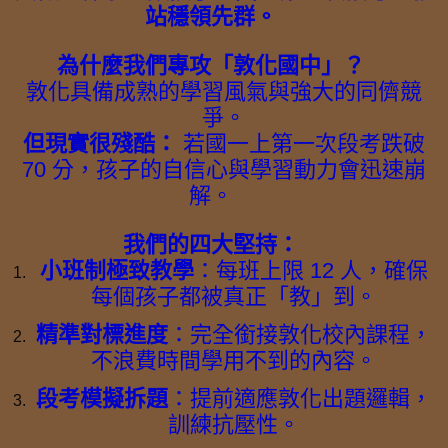
站穩領先群。
為什麼我們專攻「敦化國中」？
敦化具備成熟的學習風氣與強大的同儕競
爭。
但現實很殘酷：
若國一上第一次段考跌破
70 分，孩子的自信心與學習動力會迅速崩
解。
我們的四大堅持：
小班制極致教學
：每班上限 12 人，確保
每個孩子都被真正「教」到。
精準對標進度
：完全銜接敦化校內課程，
不浪費時間學用不到的內容。
段考模擬拆題
：提前適應敦化出題邏輯，
訓練抗壓性。