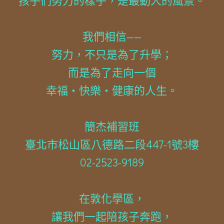
孩子們努力的樣子，是最動人的風景。
我們相信——
努力，不只是為了升學；
而是為了走向一個
幸福・快樂・健康的人生。
簡杰補習班
臺北市松山區八德路二段447-1號3樓
02-2523-9189
在敦化學區，
讓我們一起陪孩子奔跑，