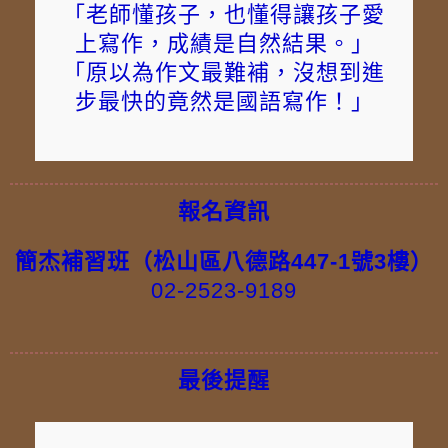
「老師懂孩子，也懂得讓孩子愛
上寫作，成績是自然結果。」
「原以為作文最難補，沒想到進
步最快的竟然是國語寫作！」
報名資訊
簡杰補習班（松山區八德路447-1號3樓）
02-2523-9189
最後提醒