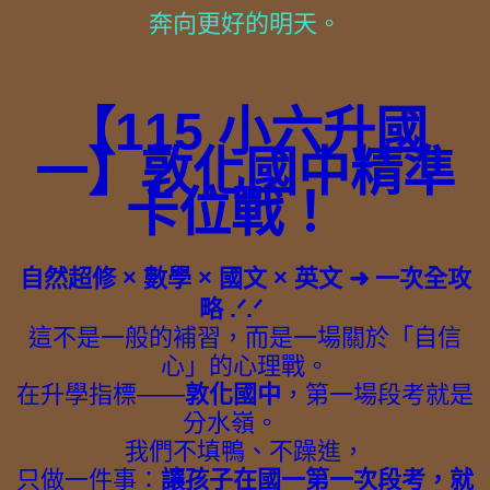
奔向更好的明天。
【115 小六升國
一】敦化國中精準
卡位戰！
自然超修 × 數學 × 國文 × 英文 ➜ 一次全攻
略 .ᐟ.ᐟ
這不是一般的補習，而是一場關於「自信
心」的心理戰。
在升學指標——
敦化國中
，第一場段考就是
分水嶺。
我們不填鴨、不躁進，
只做一件事：
讓孩子在國一第一次段考，就