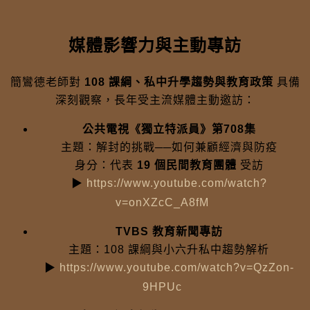
媒體影響力與主動專訪
簡鸞德老師對
108 課綱、私中升學趨勢與教育政策
具備
深刻觀察，長年受主流媒體主動邀訪：
公共電視《獨立特派員》第708集
主題：解封的挑戰──如何兼顧經濟與防疫
身分：代表
19 個民間教育團體
受訪
▶
https://www.youtube.com/watch?
v=onXZcC_A8fM
TVBS 教育新聞專訪
主題：108 課綱與小六升私中趨勢解析
▶
https://www.youtube.com/watch?v=QzZon-
9HPUc