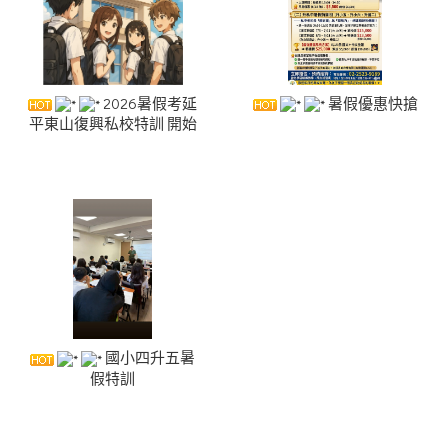
2026暑假考延
暑假優惠快搶
平東山復興私校特訓 開始
國小四升五暑
假特訓