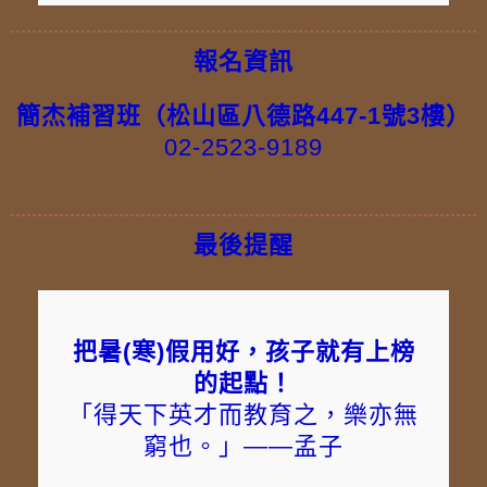
報名資訊
簡杰補習班（松山區八德路447-1號3樓）
02-2523-9189
最後提醒
把暑(寒)假用好，孩子就有上榜
的起點！
「得天下英才而教育之，樂亦無
窮也。」——孟子