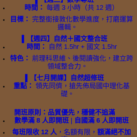
時間：
每週 3 小時（共 12 週）
目標：
完整銜接敦化數學進度，打磨運算
邏輯。
▌【週四】自然＋國文整合班
時間：
自然 1.5hr + 國文 1.5hr
特色：
前理科思維、後閱讀強化，建立跨
領域整合力。
▌【七月開課】自然超修班
重點：
領先同儕，搶先佈局國中理化基
礎。
開班原則：品質優先，穩健不追滿
數學滿 8 人即開班
|
自國滿 6 人即開班
每班限收 12 人
，名額有限，
額滿絕不加