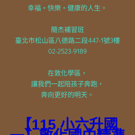
幸福・快樂・健康的人生。
簡杰補習班
臺北市松山區八德路二段447-1號3樓
02-2523-9189
在敦化學區，
讓我們一起陪孩子奔跑，
奔向更好的明天。
【115 小六升國