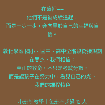
在這裡——
他們不是被成績追趕，
而是一步一步，奔向屬於自己的幸福與自
信。
敦化學區 國小・國中・高中全階段銜接規劃
在簡杰，我們相信：
真正的教育，不只是考試分數，
而是讓孩子在努力中，看見自己的光。
我們的課程特色
小班制教學｜每班不超過 12 人