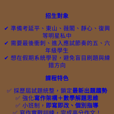
招生對象
✔ 準備考延平、東山、薇閣、靜心、復興
等明星私中
✔ 需要最後衝刺、進入應試節奏的五、六
年級學生
✔ 想在假期系統學習，避免盲目刷題與練
錯方向
課程特色
✅ 採歷屆試題統整，鎖定
最新出題趨勢
✅ 強化
寫作架構＋數學解題思維
✅ 小班制，
即寫即改、個別指導
✅ 寫作實戰訓練，完成高分作文！