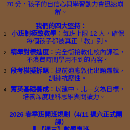
70 分，孩子的自信心與學習動力會迅速崩
解。
我們的四大堅持：
小班制極致教學
：每班上限 12 人，確保
每個孩子都被真正「教」到。
精準對標進度
：完全銜接敦化校內課程，
不浪費時間學用不到的內容。
段考模擬拆題
：提前適應敦化出題邏輯，
訓練抗壓性。
菁英基礎養成
：以建中、北一女為目標，
培養深度理科思維與閱讀力。
2026 春季班開班規劃（4/11 週六正式開
課）
▌【週三】數學專班