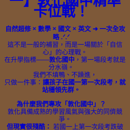
一】敦化國中精準
卡位戰！
自然超修 × 數學 × 國文 × 英文 ➜ 一次全攻
略 .ᐟ.ᐟ
這不是一般的補習，而是一場關於「自信
心」的心理戰。
在升學指標——
敦化國中
，第一場段考就是
分水嶺。
我們不填鴨、不躁進，
只做一件事：
讓孩子在國一第一次段考，就
站穩領先群。
為什麼我們專攻「敦化國中」？
敦化具備成熟的學習風氣與強大的同儕競
爭。
但現實很殘酷：
若國一上第一次段考跌破