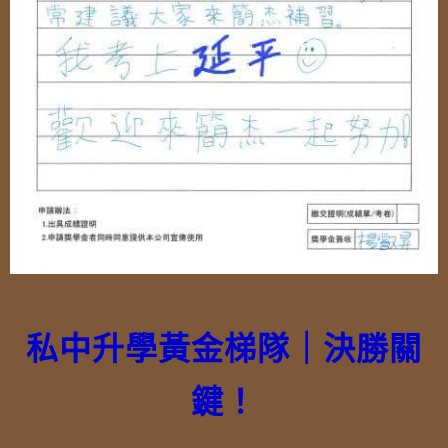
私中升學黃金梯隊｜決勝關
鍵！