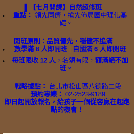
▌【七月開課】自然超修班
重點：
領先同儕，搶先佈局國中理化基
礎。
開班原則：品質優先，穩健不追滿
數學滿 8 人即開班
|
自國滿 6 人即開班
每班限收 12 人
，名額有限，
額滿絕不加
班。
戰略據點：
台北市松山區八德路二段
預約專線：
02-2523-9189
即日起開放報名，給孩子一個從容贏在起跑
點的機會！