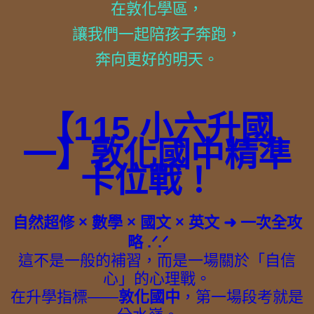
在敦化學區，
讓我們一起陪孩子奔跑，
奔向更好的明天。
【115 小六升國
一】敦化國中精準
卡位戰！
自然超修 × 數學 × 國文 × 英文 ➜ 一次全攻
略 .ᐟ.ᐟ
這不是一般的補習，而是一場關於「自信
心」的心理戰。
在升學指標——
敦化國中
，第一場段考就是