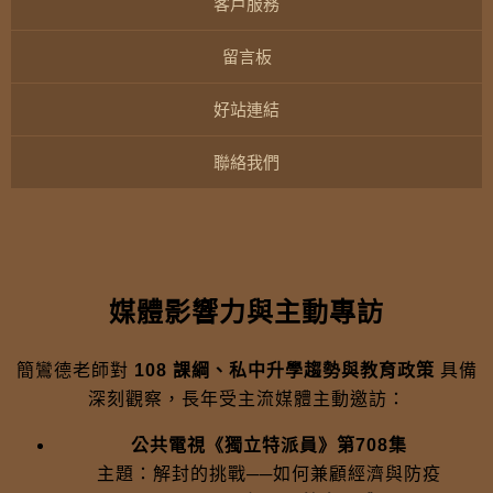
客戶服務
留言板
好站連結
聯絡我們
媒體影響力與主動專訪
簡鸞德老師對
108 課綱、私中升學趨勢與教育政策
具備
深刻觀察，長年受主流媒體主動邀訪：
公共電視《獨立特派員》第708集
主題：解封的挑戰──如何兼顧經濟與防疫