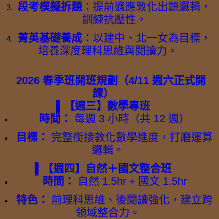
段考模擬拆題
：提前適應敦化出題邏輯，
訓練抗壓性。
菁英基礎養成
：以建中、北一女為目標，
培養深度理科思維與閱讀力。
2026 春季班開班規劃（4/11 週六正式開
課）
▌【週三】數學專班
時間：
每週 3 小時（共 12 週）
目標：
完整銜接敦化數學進度，打磨運算
邏輯。
▌【週四】自然＋國文整合班
時間：
自然 1.5hr + 國文 1.5hr
特色：
前理科思維、後閱讀強化，建立跨
領域整合力。