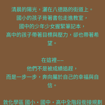
清晨的陽光，灑在八德路的街道上。
國小的孩子背著書包走進教室，
國中的少年少女握緊筆記本，
高中的孩子帶著目標與壓力，卻也帶著希
望。
在這裡——
他們不是被成績追趕，
而是一步一步，奔向屬於自己的幸福與自
信。
敦化學區 國小・國中・高中全階段銜接規劃