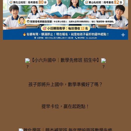
【小六升國中｜數學先修班 招生中】
孩子即將升上國中，數學準備好了嗎？
提早卡位，贏在起跑點！
敦化學區｜簡杰補習班 每年開設兩班數學先修