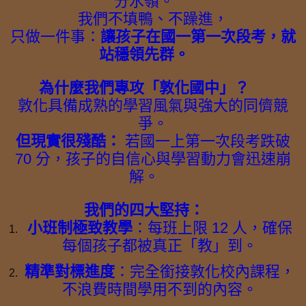
分水嶺。
我們不填鴨、不躁進，
只做一件事：
讓孩子在國一第一次段考，就
站穩領先群。
為什麼我們專攻「敦化國中」？
敦化具備成熟的學習風氣與強大的同儕競
爭。
但現實很殘酷：
若國一上第一次段考跌破
70 分，孩子的自信心與學習動力會迅速崩
解。
我們的四大堅持：
小班制極致教學
：每班上限 12 人，確保
每個孩子都被真正「教」到。
精準對標進度
：完全銜接敦化校內課程，
不浪費時間學用不到的內容。