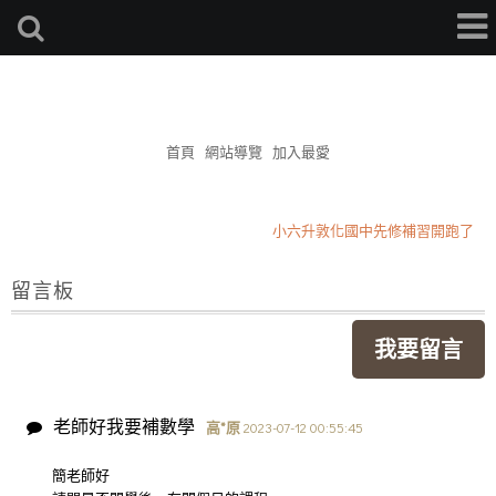
簡杰補習班
首頁
網站導覽
加入最愛
小六升敦化國中先修補習開跑了
2026升私中小四小五班
留言板
星期三作敦化國小學區作文
小六升敦化國中先修補習開跑了
我要留言
2026升私中小四小五班
星期三作敦化國小學區作文
老師好我要補數學
高*原
2023-07-12 00:55:45
簡老師好