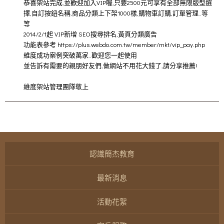
恭喜架站完成,並歡迎加入VIP喔,只要2500元可享有全部無限版型選
擇,自訂按鈕名稱,商品分類上下架1000樣,購物車訂購,訂單管理..等
等
2014/2/1起 VIP新增 SEO搜尋排名,黃頁分類廣告
功能表參考 https://plus.webdo.com.tw/member/mkt/vip_pay.php
維度成功案例突破萬家..歡迎您一起使用
並告訴有需要的親朋好友們,做網站不用花大錢了,請分享推薦!
維度架站管理團隊敬上
認識簡杰教育
最新消息
活動花絮