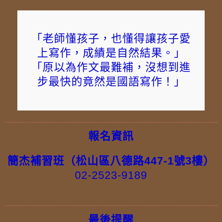
「老師懂孩子，也懂得讓孩子愛
上寫作，成績是自然結果。」
「原以為作文最難補，沒想到進
步最快的竟然是國語寫作！」
報名資訊
簡杰補習班（松山區八德路447-1號3樓）
02-2523-9189
最後提醒