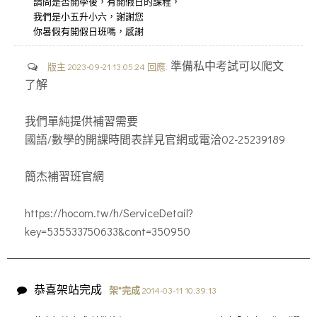
請問是否開學後，有開假日的課程，
我們是小五升小六，謝謝您
你暑假有開假日班嗎，感謝
準備私中考試可以爬文
版主 2023-09-21 13:05:24 回應:
了解
我們單純提供補習需要
國語/數學的開課時間表詳見官網或電洽02-25239189
簡杰補習班官網
https://hocom.tw/h/ServiceDetail?
key=535533750633&cont=350950
恭喜架站完成
架*完成
2014-03-11 10:39:13