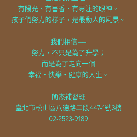
有陽光、有書香、有專注的眼神。
孩子們努力的樣子，是最動人的風景。
我們相信——
努力，不只是為了升學；
而是為了走向一個
幸福・快樂・健康的人生。
簡杰補習班
臺北市松山區八德路二段447-1號3樓
02-2523-9189