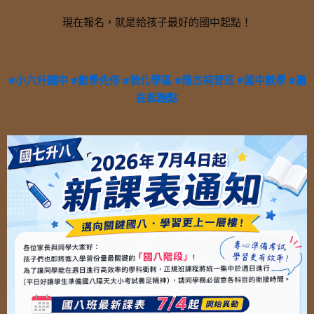
現在報名，就是給孩子最好的國中起點！
#小六升國中
#數學先修
#敦化學區
#簡杰補習班
#國中數學
#贏
在起跑點