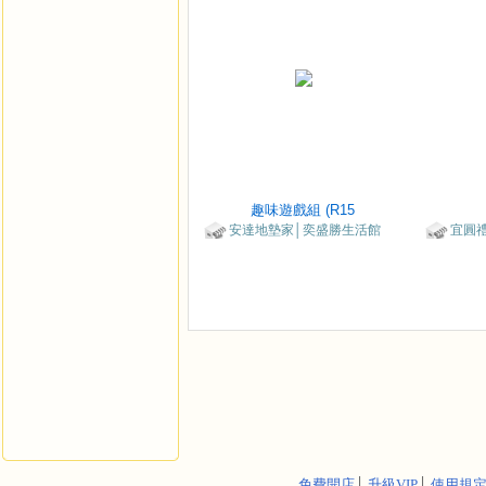
趣味遊戲組 (R15
安達地墊家│奕盛勝生活館
宜圓
免費開店
│
升級VIP
│
使用規