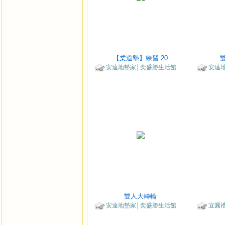
【柔道墊】練習 20
安達地墊家│奕盛勝生活館
安達
雙人大轉輪
安達地墊家│奕盛勝生活館
宜圓