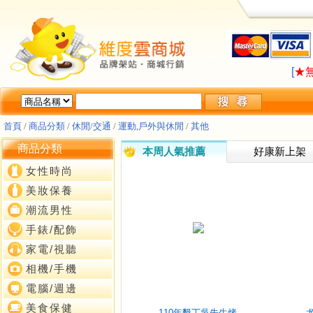
LA
[
★
LA
[
★
首頁
/
商品分類
/
休閒/交通
/
運動,戶外與休閒
/
其他
商品分類
本周人氣推薦
好康新上架
女性時尚
美妝保養
潮流男性
手錶/配飾
家電/視聽
相機/手機
電腦/週邊
美食保健
110年墾丁吳先生烤