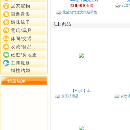
20000
安達
$
搶購
居家寵物
北榮炮竹煙火批發零售
圖書音樂
媽咪親子
注目商品
電玩/玩具
休閒/交通
收藏/藝品
旅遊/房地產
工商服務
婚禮結婚
精選店家
【E-gift】Ja
宜圓禮贈品
安達