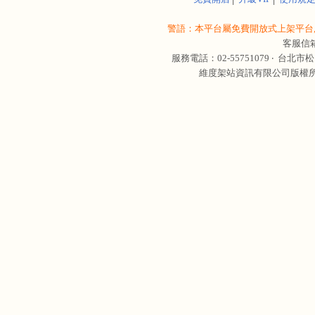
警語：本平台屬免費開放式上架平台,
客服信
服務電話：02-55751079 ‧
台北市松
維度架站資訊有限公司版權所有 © 轉載必究