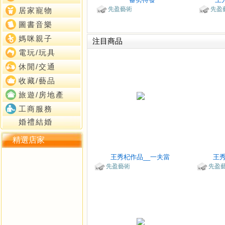
先盈藝術
先盈
居家寵物
圖書音樂
媽咪親子
注目商品
電玩/玩具
休閒/交通
收藏/藝品
旅遊/房地產
工商服務
婚禮結婚
精選店家
王秀杞作品__一夫當
王秀
先盈藝術
先盈