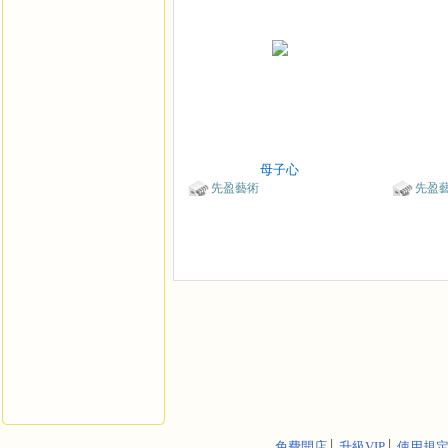
母子心
先盈藝術
先盈
免費開店
│
升級VIP
│
使用規