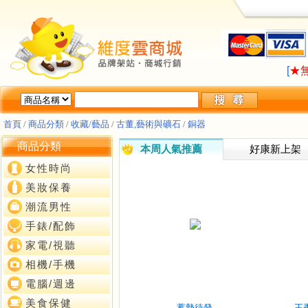
LA
[
★
LA
[
★
首頁
/
商品分類
/
收藏/藝品
/
古董,藝術與礦石
/
銅器
商品分類
本周人氣推薦
好康新上架
女性時尚
美妝保養
潮流男性
手錶/配飾
家電/視聽
相機/手機
電腦/週邊
美食保健
蓄勢待發
王