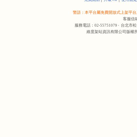
警語：本平台屬免費開放式上架平台,
客服信
服務電話：02-55751079 ‧
台北市松
維度架站資訊有限公司版權所有 © 轉載必究