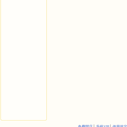
免費開店
│
升級VIP
│
使用規