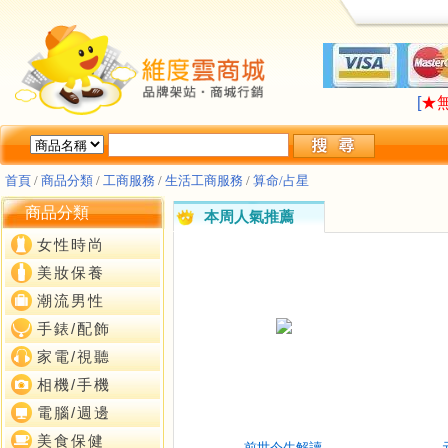
LA
[
★
LA
[
★
首頁
/
商品分類
/
工商服務
/
生活工商服務
/
算命/占星
商品分類
本周人氣推薦
女性時尚
美妝保養
潮流男性
手錶/配飾
家電/視聽
相機/手機
電腦/週邊
美食保健
前世今生解讀