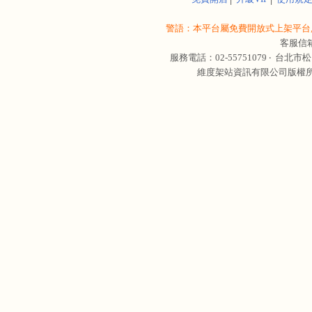
警語：本平台屬免費開放式上架平台,
客服信
服務電話：02-55751079 ‧
台北市松
維度架站資訊有限公司版權所有 © 轉載必究