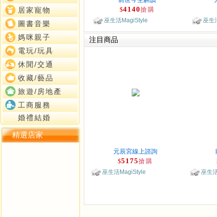
4140
$
搶購
居家寵物
巫生活MagiStyle
巫生活
圖書音樂
媽咪親子
注目商品
電玩/玩具
休閒/交通
收藏/藝品
旅遊/房地產
工商服務
婚禮結婚
精選店家
元辰宮線上諮詢
5175
$
搶購
巫生活MagiStyle
巫生活M