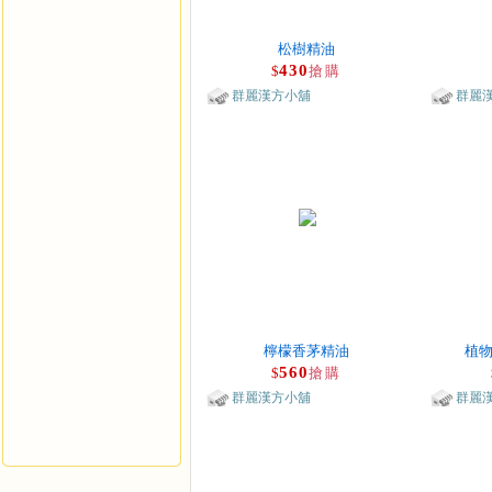
松樹精油
430
$
搶購
群麗漢方小舖
群麗
檸檬香茅精油
植物
560
$
搶購
群麗漢方小舖
群麗