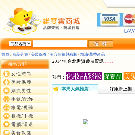
LA
[
★
LA
[
★
首頁
/
商品分類
/
美妝保養
/
美容保養與彩妝
/
精油/薰香產品
2014年,台北世貿參展資訊
↓
↓
↓
↓
商品分類
女性時尚
化妝品彩妝
美
保養品
熱門：
美妝保養
本周人氣推薦
好康新上架
潮流男性
手錶/配飾
家電/視聽
相機/手機
電腦/週邊
美食保健