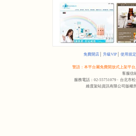
免費開店
│
升級VIP
│
使用規
警語：本平台屬免費開放式上架平台,
客服信
服務電話：02-55751079 ‧
台北市松
維度架站資訊有限公司版權所有 © 轉載必究