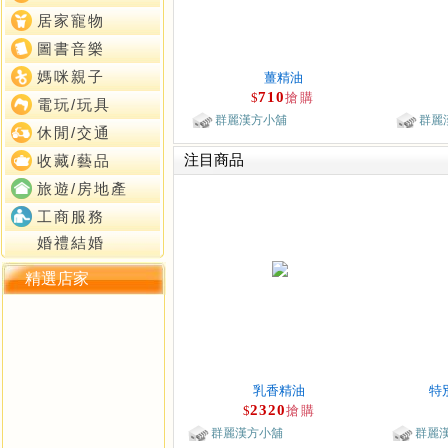
居家寵物
圖書音樂
媽咪親子
薑精油
710
$
搶購
電玩/玩具
群麗漢方小舖
群麗
休閒/交通
注目商品
收藏/藝品
旅遊/房地產
工商服務
婚禮結婚
精選店家
乳香精油
特
2320
$
搶購
群麗漢方小舖
群麗