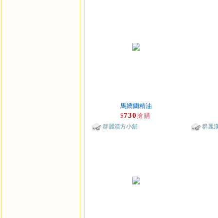
馬嬌蘭精油
730
$
搶購
群麗漢方小舖
群麗