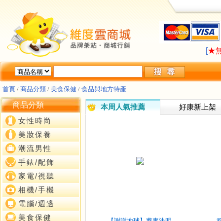
LA
[
★
LA
[
★
首頁
/
商品分類
/
美食保健
/
食品與地方特產
商品分類
本周人氣推薦
好康新上架
女性時尚
美妝保養
潮流男性
手錶/配飾
家電/視聽
相機/手機
電腦/週邊
美食保健
【謝謝地球】蕎麥決明