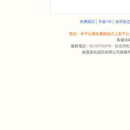
免費開店
│
升級VIP
│
使用規
警語：本平台屬免費開放式上架平台,
客服信
服務電話：02-55751079 ‧
台北市松
維度架站資訊有限公司版權所有 © 轉載必究