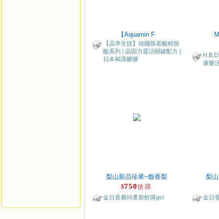
【Aquamin F
M
【晶準生技】德國胺基酸精胺
酸系列 | 晶固力靈活關鍵配方 |
H.B
日本褐藻醣膠
康樂活
梨山新品珍果~馥香梨
梨山
750
$
搶購
金日香農特產新鮮購go!
金日香