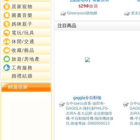
290
$
搶購
居家寵物
Greenyoyo購物網
老永
圖書音樂
媽咪親子
注目商品
電玩/玩具
休閒/交通
收藏/藝品
旅遊/房地產
工商服務
婚禮結婚
精選店家
gaggla全自動咖
台中saeco喜客-迪郎奇-
台中s
GAGGLA-飛利浦PHILPS-
GAGG
JURA-各大品牌-全自動咖啡
JUR
機-半自動咖啡機-咖啡機維修
機-半
坊.維修專線-.0980956013
坊.維修