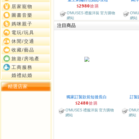
2980
$
搶購
居家寵物
O'MUSES 禮服洋裝 官方購物
O'M
圖書音樂
網站
網站
媽咪親子
注目商品
電玩/玩具
休閒/交通
收藏/藝品
旅遊/房地產
工商服務
婚禮結婚
精選店家
獨家訂製款前短後長白
訂製
2480
$
搶購
O'MUSES 禮服洋裝 官方購物
O'M
網站
網站