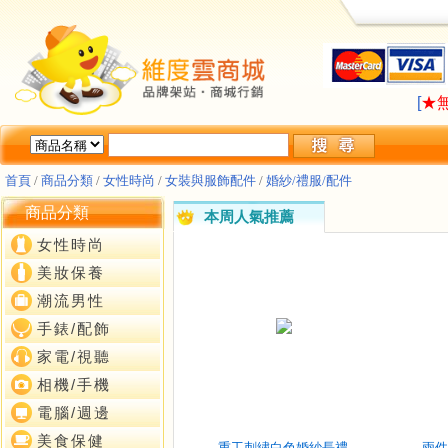
LA
[
★
LA
[
★
首頁
/
商品分類
/
女性時尚
/
女裝與服飾配件
/
婚紗/禮服/配件
商品分類
本周人氣推薦
女性時尚
美妝保養
潮流男性
手錶/配飾
家電/視聽
相機/手機
電腦/週邊
美食保健
重工刺繡白色婚紗長禮
兩件