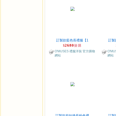
訂製款藍色長禮服【1
訂製
2680
$
搶購
O'MUSES 禮服洋裝 官方購物
O'M
網站
網站
訂製款前短後長粉色禮
訂製