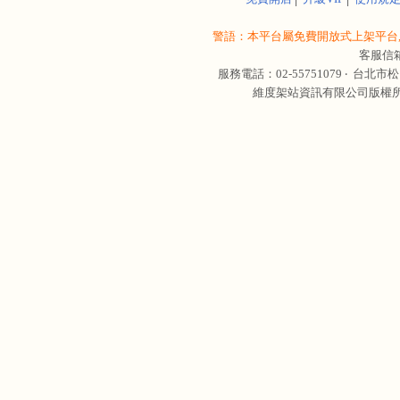
警語：本平台屬免費開放式上架平台,
客服信
服務電話：02-55751079 ‧
台北市松
維度架站資訊有限公司版權所有 © 轉載必究