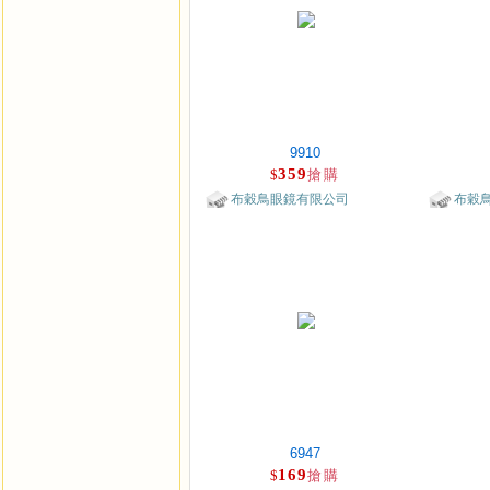
9910
359
$
搶購
布穀鳥眼鏡有限公司
布穀
6947
169
$
搶購