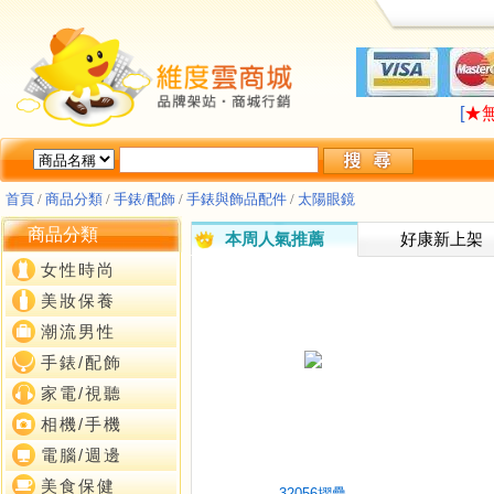
LA
[
★
LA
[
★
首頁
/
商品分類
/
手錶/配飾
/
手錶與飾品配件
/
太陽眼鏡
商品分類
本周人氣推薦
好康新上架
女性時尚
美妝保養
潮流男性
手錶/配飾
家電/視聽
相機/手機
電腦/週邊
美食保健
32056摺疊