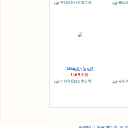
布穀鳥眼鏡有限公司
布穀
3494(感光偏光鏡
469
$
搶購
布穀鳥眼鏡有限公司
布穀
免費開店
│
升級VIP
│
使用規