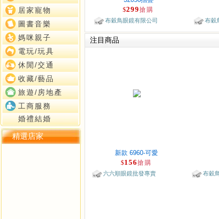
299
$
搶購
居家寵物
布穀鳥眼鏡有限公司
布穀
圖書音樂
媽咪親子
注目商品
電玩/玩具
休閒/交通
收藏/藝品
旅遊/房地產
工商服務
婚禮結婚
精選店家
新款 6960-可愛
156
$
搶購
六六順眼鏡批發專賣
布穀