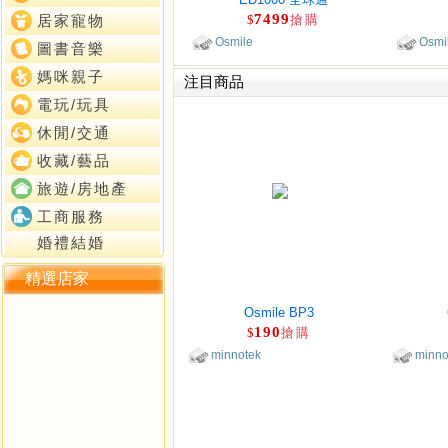
7499
$
搶購
居家寵物
Osmile
Osmi
圖書音樂
媽咪親子
注目商品
電玩/玩具
休閒/交通
收藏/藝品
旅遊/房地產
工商服務
婚禮結婚
精選店家
Osmile BP3
190
$
搶購
minnotek
minno