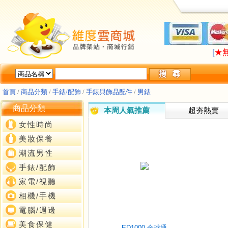
LA
[
★
LA
[
★
首頁
/
商品分類
/
手錶/配飾
/
手錶與飾品配件
/
男錶
商品分類
本周人氣推薦
超夯熱賣
女性時尚
美妝保養
潮流男性
手錶/配飾
家電/視聽
相機/手機
電腦/週邊
美食保健
ED1000 全球通