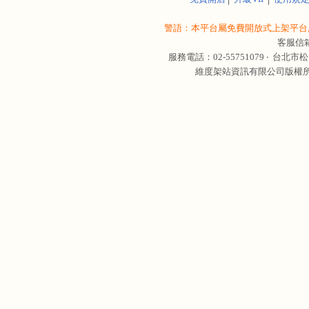
警語：本平台屬免費開放式上架平台,
客服信
服務電話：02-55751079 ‧
台北市松
維度架站資訊有限公司版權所有 © 轉載必究