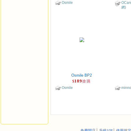
Osmile
OCa
網)
Osmile BP2
189
$
搶購
Osmile
minno
免費開店
│
升級VIP
│
使用規