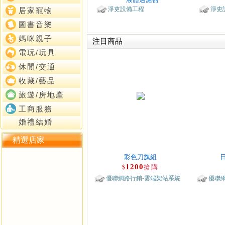
淨吏設備工程
淨吏
居家寵物
圖書音樂
媽咪親子
注目商品
電玩/玩具
休閒/交通
收藏/藝品
旅遊/房地產
工商服務
婚禮結婚
精選店家
彩色刀旗組
1200
$
搶購
優聯網路行銷-雲端架站系統
優聯