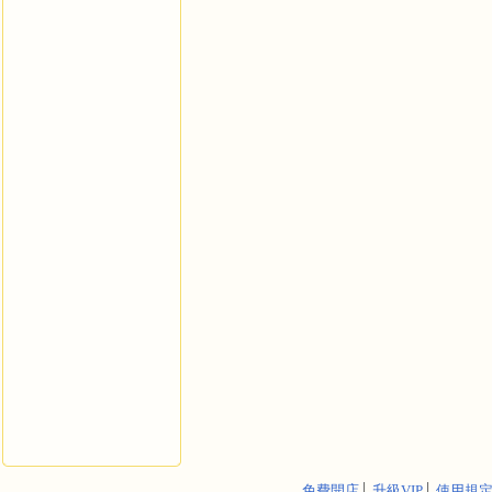
免費開店
│
升級VIP
│
使用規