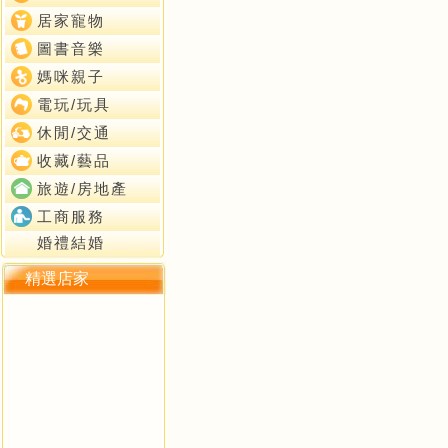
居家寵物
圖書音樂
媽咪親子
電玩/玩具
休閒/交通
收藏/藝品
旅遊/房地產
工商服務
婚禮結婚
精選店家