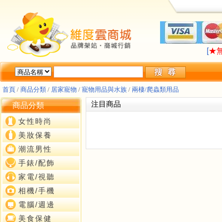
LA
[
★
LA
[
★
首頁
/
商品分類
/
居家寵物
/
寵物用品與水族
/
兩棲/爬蟲類用品
注目商品
商品分類
女性時尚
美妝保養
潮流男性
手錶/配飾
家電/視聽
相機/手機
電腦/週邊
美食保健