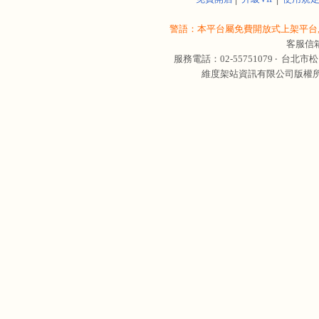
警語：本平台屬免費開放式上架平台,
客服信
服務電話：02-55751079 ‧
台北市松
維度架站資訊有限公司版權所有 © 轉載必究